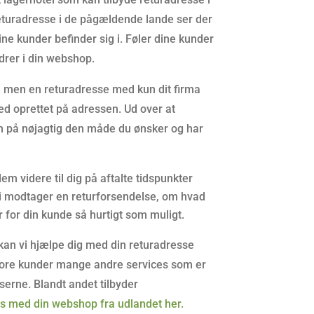
eturadresse i de pågældende lande ser der
ine kunder befinder sig i. Føler dine kunder
rdrer i din webshop.
 men en returadresse med kun dit firma
hed oprettet på adressen. Ud over at
m på nøjagtig den måde du ønsker og har
m videre til dig på aftalte tidspunkter
 vi modtager en returforsendelse, om hvad
for din kunde så hurtigt som muligt.
 kan vi hjælpe dig med din returadresse
å vore kunder mange andre services som er
serne. Blandt andet tilbyder
s med din webshop fra udlandet her.