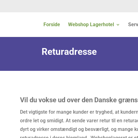
Forside
Webshop Lagerhotel
Serv
Returadresse
Vil du vokse ud over den Danske græn
Det vigtigste for mange kunder er tryghed, at kunder
ordre let og smidigt. At sende varer retur til en retur
dyrt og virker omstændigt og besværligt, og mange 
returadresse i deres hjemland. Webshoplageret er et 