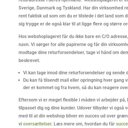
Sverige, Danmark og Tyskland. Har din virksomhed r
rent faktisk ud som om du er tilstede i det land som d
sig trygge er de også klar til at ligge flere og større o
Hos webshoplageret får du ikke bare en C/O adresse,
navn. Vi sørger for alle papirerne og får din virksom
modtage dine returforsendelser, tage vi hånd om de
beskrevet.
Vi kan tage imod dine returforsendelser og sende de
Du kan få tilsendt mail eller opringning hver gang
der er kommet og fra hvem, så du kan reagere over 
Eftersom vi er meget flexible i måden vi arbejder på,
tilpasset dig og dine kunder. Udover tilbyder vi ogs
med til at din webshop bliver en succes ud over græn
vi
oversættelser
. Læs mere om, hvordan du får
succe