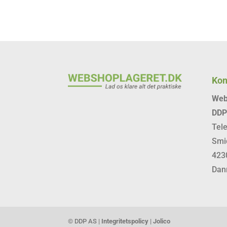
Kon
Web
DDP
Tel
Smi
423
Dan
© DDP AS |
Integritetspolicy
|
Jolico