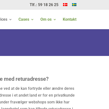
Tlf.: 59 18 26 25
ices
Cases
Om os
Kontakt
se med returadresse?
ne ved at de kan fortryde eller ændre deres
adresse i et andet land er for en privatkunde
kunder fravælger webshops som ikke har
lagerhotel som kan tilbyde returadresse i